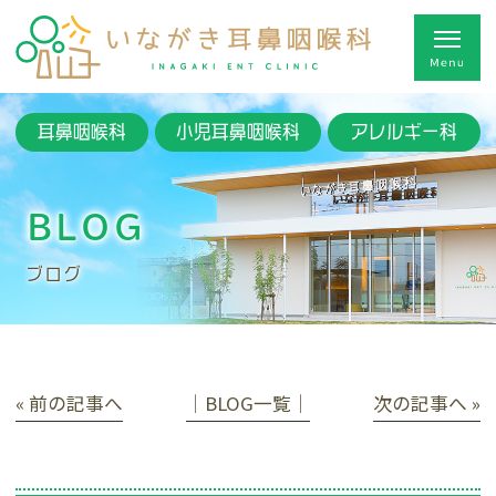
耳鼻咽喉科
小児耳鼻咽喉科
アレルギー科
BLOG
ブログ
« 前の記事へ
│BLOG一覧│
次の記事へ »