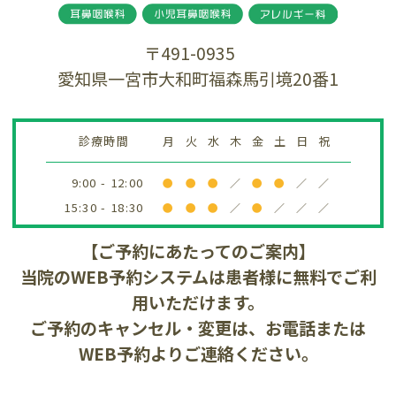
〒491-0935
愛知県一宮市大和町福森馬引境20番1
診療時間
月
火
水
木
金
土
日
祝
9:00 - 12:00
●
●
●
／
●
●
／
／
15:30 - 18:30
●
●
●
／
●
／
／
／
【ご予約にあたってのご案内】
当院のWEB予約システムは患者様に無料でご利
用いただけます。
ご予約のキャンセル・変更は、お電話または
WEB予約よりご連絡ください。