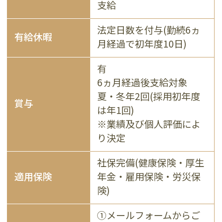
支給
法定日数を付与(勤続6ヵ
有給休暇
月経過で初年度10日)
有
6ヵ月経過後支給対象
夏・冬年2回(採用初年度
賞与
は年1回)
※業績及び個人評価によ
り決定
社保完備(健康保険・厚生
適用保険
年金・雇用保険・労災保
険)
①メールフォームからご