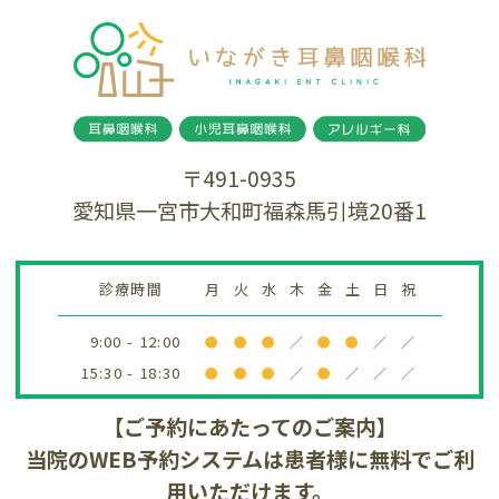
〒491-0935
愛知県一宮市大和町福森馬引境20番1
診療時間
月
火
水
木
金
土
日
祝
9:00 - 12:00
●
●
●
／
●
●
／
／
15:30 - 18:30
●
●
●
／
●
／
／
／
【ご予約にあたってのご案内】
当院のWEB予約システムは患者様に無料でご利
用いただけます。