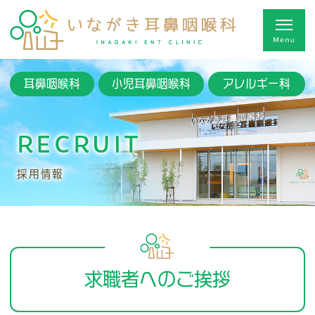
耳鼻咽喉科
小児耳鼻咽喉科
アレルギー科
RECRUIT
採用情報
求職者へのご挨拶